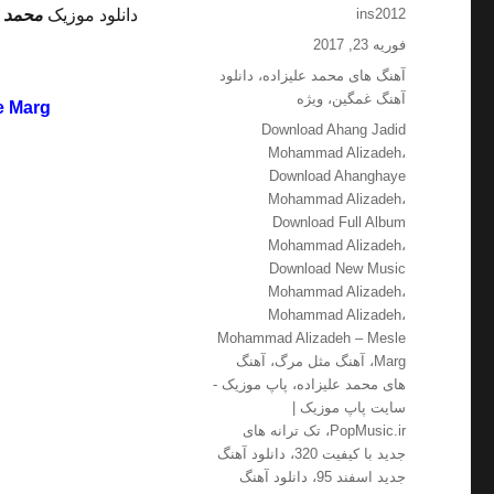
نویسنده
ins2012
دانلود موزیک
محمد ع
ارسال
فوریه 23, 2017
شده
دسته‌ها
آهنگ های محمد علیزاده
،
دانلود
در
آهنگ غمگین
،
ویژه
e Marg
برچسب‌ها
Download Ahang Jadid
Mohammad Alizadeh
،
Download Ahanghaye
Mohammad Alizadeh
،
Download Full Album
Mohammad Alizadeh
،
Download New Music
Mohammad Alizadeh
،
Mohammad Alizadeh
،
Mohammad Alizadeh – Mesle
Marg
،
آهنگ مثل مرگ
،
آهنگ
های محمد علیزاده
،
پاپ موزیک -
سایت پاپ موزیک |
PopMusic.ir
،
تک ترانه های
جدید با کیفیت 320
،
دانلود آهنگ
جدید اسفند 95
،
دانلود آهنگ