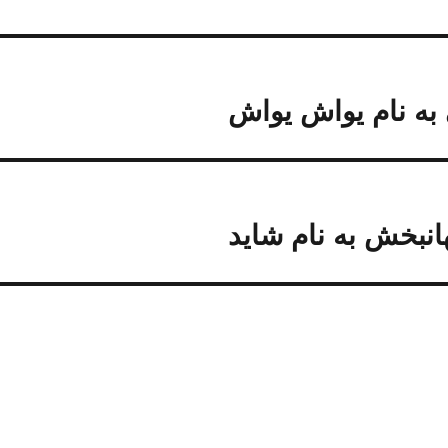
به نام یواش یواش
انبخش به نام شاید