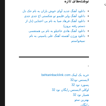
نوشته‌های تازه
متن
دانلود آهنگ جدید آوای خوش باران به نام حک دل
دانلود آهنگ ولی قلبمو تو شکستی اخ جدی جدی
دانلود آهنگ فرهاد صبا به نام بی اعتنایی (دل از
دستم رفته برون)
دانلود آهنگ هادی حاجیلو به نام بی همنفسی
دانلود ورژن آهسته آهنگ علی یاسینی به نام
نمیخواستم
.
خرید بک لینک behtarinbacklink.com
لایسنس نود32
پسورد نود 32
اوکلی لایسنس رایگان نود 32
همیار نود 32
بهترین سئو
رایگان