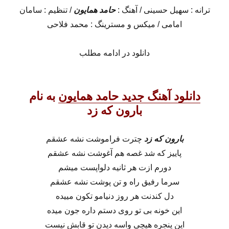
ترانه : سهیل حسینی / آهنگ :
حامد همایون
/ تنظیم : سامان
امامی / میکس و مسترینگ : محمد فلاحی
دانلود در ادامه مطلب
دانلود آهنگ جدید حامد همایون
به نام
بارون که زد
بارون که زد
چترت فراموشت نشه عشقم
پاییز که شد غصه هم‌ آغوشت نشه عشقم
دورم ازت هر ثانیه دلواپست میشم
سرما رفیق راه و تن پوشت نشه عشقم
دل کندنت هر روز دنیامو تکون مییده
این خونه بی تو روی دستم داره جون میده
این پنجره هیچی واسه دیدن تو قابش نیست