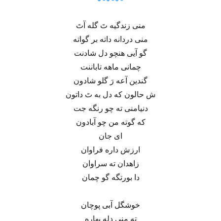
منی زندگیه تَ گله آتَ
منی دردانه داته بر گواته
گو آیی هنچو دل شادنت
چمانی ماهه تاباننت
گندین آعه رَ گلو شادون
ش حالون که دل به تَ داتون
دنیامنی ته چو رنگه جت
که گوته من چو آبادون
ای جان
ارزش داره فراوان
زاهدان ته سراوان
دا بورتگه گو چمان
خوشگل آبی پوچان
ته منی دله بهاره