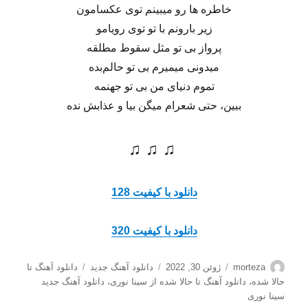
خاطره ها رو میبینم توی عکسامون
زیر بارونم با تو توی رویامو
پرواز بی تو مثل سقوط مطلقه
میدونی میمیرم بی تو حالم‌بده
تموم دنیای من بی تو جهنمه
ببین، حتی شعرام میگن بیا و عذابش نده
♫ ♫ ♫
دانلود با کیفیت 128
دانلود با کیفیت 320
نویسنده
ارسال
دسته‌ها
برچسب‌ها
morteza
ژوئن 30, 2022
دانلود آهنگ جدید
دانلود آهنگ تا
شده
حالا شده
،
دانلود آهنگ تا حالا شده از سینا نوری
،
دانلود آهنگ جدید
در
سینا نوری