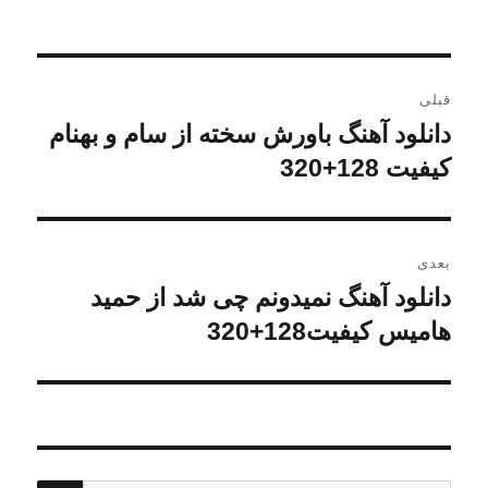
راهبری
قبلی
نوشته
دانلود آهنگ باورش سخته از سام و بهنام
نوشته
قبلی:
کیفیت 128+320
بعدی
دانلود آهنگ نمیدونم چی شد از حمید
نوشته
بعدی:
هامیس کیفیت128+320
جستج