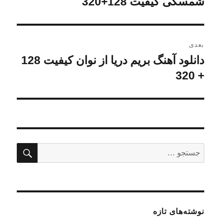
شمسکی کیفیت 128+320
بعدی
دانلود آهنگ بریم دریا از نوان کیفیت 128
نوشته
+ 320
بعدی:
جستج
جستجو
برای:
نوشته‌های تازه