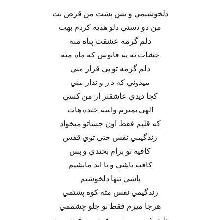
دلخوشيمي و بس پشت من قرص بت
من دو دستي دلو هديه كردم بهت
دلم گرمه عشقت پناه منه
چشات نه يه فانوس كه ماه منه
دلم گرمه تو بي قرار مني
ميدوني كه دار و ندار مني
كجا ديدي عاشقتر از من كسي
الهي بميرم واسه خنده هات
كه قلبم فقط اون چشاتو ميخواد
زندگيمي نفس حتي توي قفس
كافيه تو برام بخندي و بس
كافيه باشي و تا ابد مابشيم
باشي تنها دلخوشيم
زندگيمي نفس مثه كوه پشتمي
هرجا ميرم فقط تو جلو چشممي
دلخوشيمي و بس پشت من قرص بت