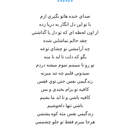
صداي خنده هاتو نگيري ازم
با تو اين دل انگار به دريا زده
از اون لحظه اي كه تو دل پا گذاشتي
چقد حالم تماشايي شده
چه آرامشي تو چشاي توعه
بگو كه دلت تا ابد با منه
تو رو تا ميبينم تموم ميشه دردم
نميدوني قلبم چه تند ميزنه
زندگيمي نفس حتي توي قفس
كافيه تو برام بخندي و بس
كافيه باشي و تا ابد ما بشيم
باشي تنها دلخوشيم
زندگيمي نفس مثه كوه پشتمي
هرجا ميرم فقط تو جلو چشممي