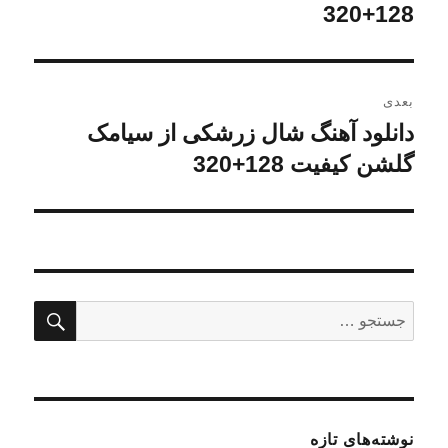
قبلی:
128+320
بعدی
دانلود آهنگ شال زرشکی از سیامک
نوشته
بعدی:
گلشن کیفیت 128+320
جستج
جستجو
برای:
نوشته‌های تازه