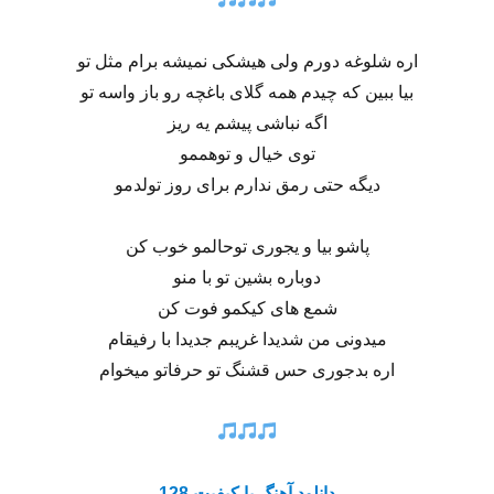
اره شلوغه دورم ولی هیشکی نمیشه برام مثل تو
بیا ببین که چیدم همه گلای باغچه رو باز واسه تو
اگه نباشی پیشم یه ریز
توی خیال و توهممو
دیگه حتی رمق ندارم برای روز تولدمو
پاشو بیا و یجوری توحالمو خوب کن
دوباره بشین تو با منو
شمع های کیکمو فوت کن
میدونی من شدیدا غریبم جدیدا با رفیقام
اره بدجوری حس قشنگ تو حرفاتو میخوام
دانلود آهنگ با کیفیت 128