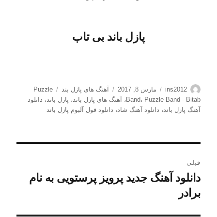
پازل باند بی تاب
نویسنده
ارسال
دسته‌ها
برچسب‌ها
ins2012
مارس 8, 2017
آهنگ های پازل بند
Puzzle
شده
Puzzle Band - Bitab
،
Band
،
آهنگ های پازل باند
،
پازل باند
،
دانلود
در
آهنگ پازل باند
،
دانلود آهنگ شاد
،
دانلود فول آلبوم پازل باند
راهبری
قبلی
نوشته
دانلود آهنگ جدید پرویز پرستویی به نام
نوشته
قبلی:
برادر