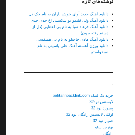
نوشته‌های تازه
دانلود آهنگ جدید آوای خوش باران به نام حک دل
دانلود آهنگ ولی قلبمو تو شکستی اخ جدی جدی
دانلود آهنگ فرهاد صبا به نام بی اعتنایی (دل از
دستم رفته برون)
دانلود آهنگ هادی حاجیلو به نام بی همنفسی
دانلود ورژن آهسته آهنگ علی یاسینی به نام
نمیخواستم
.
خرید بک لینک behtarinbacklink.com
لایسنس نود32
پسورد نود 32
اوکلی لایسنس رایگان نود 32
همیار نود 32
بهترین سئو
رایگان