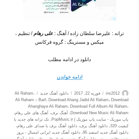
ترانه : علیرضا سلطان زاده / آهنگ :
علی رهام
/ تنظیم ،
میکس و مسترینگ : گروه فرکانس
دانلود در ادامه مطلب
“دانلود آهنگ جدید علی رهام ب
ادامه خواندن
نویسنده
ارسال
دسته‌ها
برچسب‌ها
ins2012
فوریه 22, 2017
دانلود آهنگ جدید
،
Ali Raham
شده
Ali Raham – Barf
،
Download Ahang Jadid Ali Raham
،
Download
در
Ahanghaye Ali Raham
،
Download Full Album Ali Raham
،
Download New Music Ali Raham
،
آهنگ برف
،
آهنگ های علی رهام
،
پاپ موزیک - سایت پاپ موزیک | PopMusic.ir
،
تک ترانه های جدید با
کیفیت 320
،
دانلود آهنگ برف
،
دانلود آهنگ برف با صدای علی رهام
،
دانلود آهنگ جدید اسفند 95
،
دانلود آهنگ جدید ایرانی امسال - بروز
شده دقایقی پیش
،
دانلود آهنگ جدید برف از علی رهام
،
دانلود آهنگ