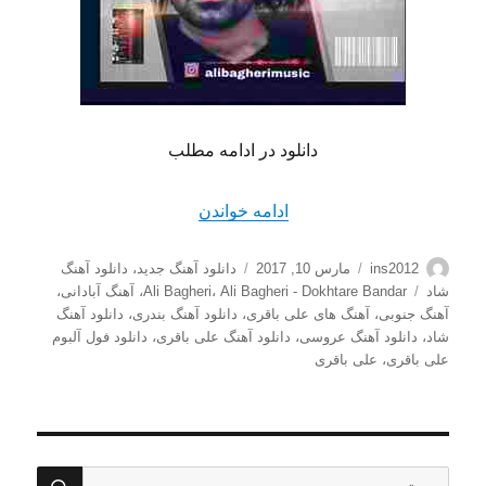
دانلود در ادامه مطلب
“دانلود آهنگ جدید شاد علی با
ادامه خواندن
نویسنده
ارسال
دسته‌ها
ins2012
مارس 10, 2017
دانلود آهنگ جدید
،
دانلود آهنگ
شده
برچسب‌ها
شاد
Ali Bagheri - Dokhtare Bandar
،
Ali Bagheri
،
آهنگ آبادانی
،
در
آهنگ جنوبی
،
آهنگ های علی باقری
،
دانلود آهنگ بندری
،
دانلود آهنگ
شاد
،
دانلود آهنگ عروسی
،
دانلود آهنگ علی باقری
،
دانلود فول آلبوم
علی باقری
،
علی باقری
جستج
جستجو