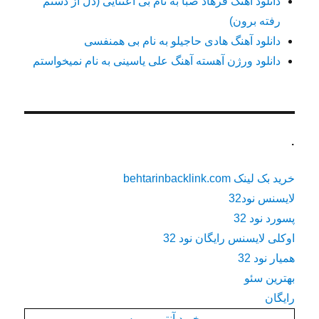
دانلود آهنگ فرهاد صبا به نام بی اعتنایی (دل از دستم
رفته برون)
دانلود آهنگ هادی حاجیلو به نام بی همنفسی
دانلود ورژن آهسته آهنگ علی یاسینی به نام نمیخواستم
.
خرید بک لینک behtarinbacklink.com
لایسنس نود32
پسورد نود 32
اوکلی لایسنس رایگان نود 32
همیار نود 32
بهترین سئو
رایگان
خرید آنتی ویروس