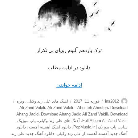
ترک یازدهم آلبوم رویای بی تکرار
دانلود در ادامه مطلب
“دانلود آهنگ جدید علی زند وک
ادامه خواندن
نویسنده
ارسال
دسته‌ها
برچسب‌
ins2012
فوریه 11, 2017
آهنگ های علی زند وکیلی
،
ویژه
شده
Ali Zand Vakili
،
Ali Zand Vakili – Ahesteh Ahesteh
،
Download
در
Ahang Jadid
،
Download Ahang Jadid Ali Zand Vakili
،
Download
Full Album Ali Zand Vakili
،
آهنگ های علی زند وکیلی
،
پاپ موزیک -
سایت پاپ موزیک | PopMusic.ir
،
دانلود آهنگ آهسته آهسته
،
دانلود
آهنگ جدید آهسته آهسته از علی زند وکیلی
،
دانلود آهنگ جدید علی زند