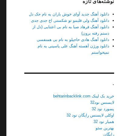
نوشته‌های تازه
دانلود آهنگ جدید آوای خوش باران به نام حک دل
دانلود آهنگ ولی قلبمو تو شکستی اخ جدی جدی
دانلود آهنگ فرهاد صبا به نام بی اعتنایی (دل از
دستم رفته برون)
دانلود آهنگ هادی حاجیلو به نام بی همنفسی
دانلود ورژن آهسته آهنگ علی یاسینی به نام
نمیخواستم
.
خرید بک لینک behtarinbacklink.com
لایسنس نود32
پسورد نود 32
اوکلی لایسنس رایگان نود 32
همیار نود 32
بهترین سئو
رایگان