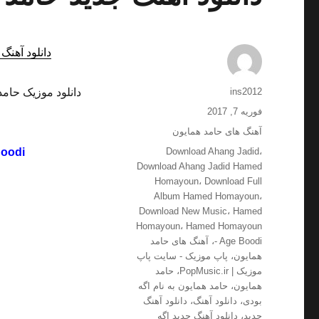
دانلود آهنگ 
نویسنده
ins2012
ارسال
فوریه 7, 2017
شده
دسته‌ها
آهنگ های حامد همایون
در
برچسب‌ها
oodi
Download Ahang Jadid
،
Download Ahang Jadid Hamed
Homayoun
،
Download Full
Album Hamed Homayoun
،
Download New Music
،
Hamed
Homayoun
،
Hamed Homayoun
- Age Boodi
،
آهنگ های حامد
همایون
،
پاپ موزیک - سایت پاپ
موزیک | PopMusic.ir
،
حامد
همایون
،
حامد همایون به نام اگه
بودی
،
دانلود آهنگ
،
دانلود آهنگ
جدید
،
دانلود آهنگ جدید اگه