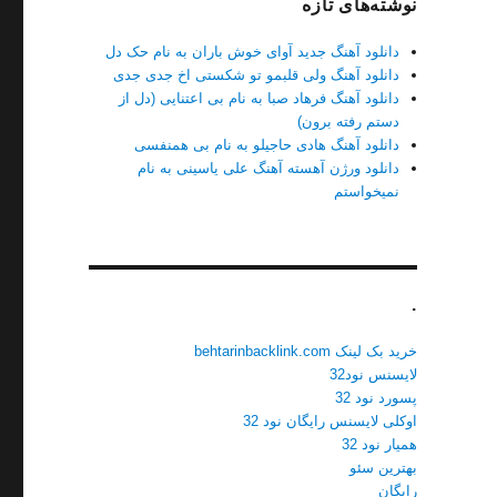
نوشته‌های تازه
دانلود آهنگ جدید آوای خوش باران به نام حک دل
دانلود آهنگ ولی قلبمو تو شکستی اخ جدی جدی
دانلود آهنگ فرهاد صبا به نام بی اعتنایی (دل از
دستم رفته برون)
دانلود آهنگ هادی حاجیلو به نام بی همنفسی
دانلود ورژن آهسته آهنگ علی یاسینی به نام
نمیخواستم
.
خرید بک لینک behtarinbacklink.com
لایسنس نود32
پسورد نود 32
اوکلی لایسنس رایگان نود 32
همیار نود 32
بهترین سئو
رایگان