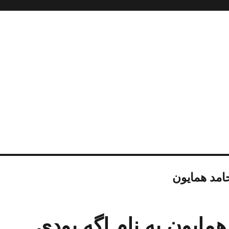
حامد همایون
همایون به نام اگه بودی