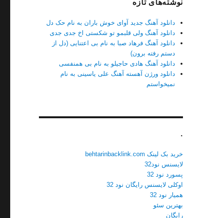
نوشته‌های تازه
دانلود آهنگ جدید آوای خوش باران به نام حک دل
دانلود آهنگ ولی قلبمو تو شکستی اخ جدی جدی
دانلود آهنگ فرهاد صبا به نام بی اعتنایی (دل از
دستم رفته برون)
دانلود آهنگ هادی حاجیلو به نام بی همنفسی
دانلود ورژن آهسته آهنگ علی یاسینی به نام
نمیخواستم
.
خرید بک لینک behtarinbacklink.com
لایسنس نود32
پسورد نود 32
اوکلی لایسنس رایگان نود 32
همیار نود 32
بهترین سئو
رایگان