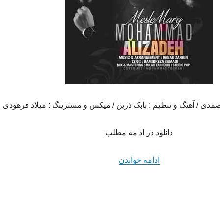
صمدی / آهنگ و تنظیم : بابک ذرین / میکس و مسترینگ : میلاد فرهودی
دانلود در ادامه مطلب
“دانلود آهنگ جدید محمد علیزاده به نا
ادامه خواندن