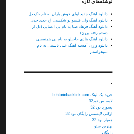
نوشته‌های تازه
دانلود آهنگ جدید آوای خوش باران به نام حک دل
دانلود آهنگ ولی قلبمو تو شکستی اخ جدی جدی
دانلود آهنگ فرهاد صبا به نام بی اعتنایی (دل از
دستم رفته برون)
دانلود آهنگ هادی حاجیلو به نام بی همنفسی
دانلود ورژن آهسته آهنگ علی یاسینی به نام
نمیخواستم
.
خرید بک لینک behtarinbacklink.com
لایسنس نود32
پسورد نود 32
اوکلی لایسنس رایگان نود 32
همیار نود 32
بهترین سئو
رایگان