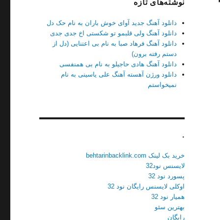
نوشته‌های تازه
دانلود آهنگ جدید آوای خوش باران به نام حک دل
دانلود آهنگ ولی قلبمو تو شکستی اخ جدی جدی
دانلود آهنگ فرهاد صبا به نام بی اعتنایی (دل از
دستم رفته برون)
دانلود آهنگ هادی حاجیلو به نام بی همنفسی
دانلود ورژن آهسته آهنگ علی یاسینی به نام
نمیخواستم
.
خرید بک لینک behtarinbacklink.com
لایسنس نود32
پسورد نود 32
اوکلی لایسنس رایگان نود 32
همیار نود 32
بهترین سئو
رایگان