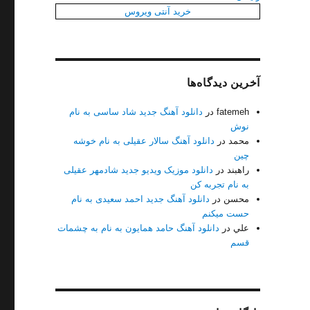
خرید آنتی ویروس
آخرین دیدگاه‌ها
fatemeh
در
دانلود آهنگ جدید شاد ساسی به نام
رش AP کیفیت 128 + 320”
نوش
محمد
در
دانلود آهنگ سالار عقیلی به نام خوشه
چین
راهبند
در
دانلود موزیک ویدیو جدید شادمهر عقیلی
به نام تجربه کن
محسن
در
دانلود آهنگ جدید احمد سعیدی به نام
حست میکنم
علي
در
دانلود آهنگ حامد همایون به نام به چشمات
قسم