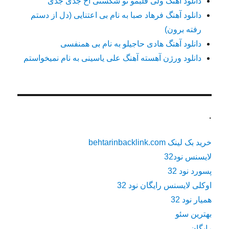
دانلود آهنگ ولی قلبمو تو شکستی اخ جدی جدی
دانلود آهنگ فرهاد صبا به نام بی اعتنایی (دل از دستم
رفته برون)
دانلود آهنگ هادی حاجیلو به نام بی همنفسی
دانلود ورژن آهسته آهنگ علی یاسینی به نام نمیخواستم
.
خرید بک لینک behtarinbacklink.com
لایسنس نود32
پسورد نود 32
اوکلی لایسنس رایگان نود 32
همیار نود 32
بهترین سئو
رایگان