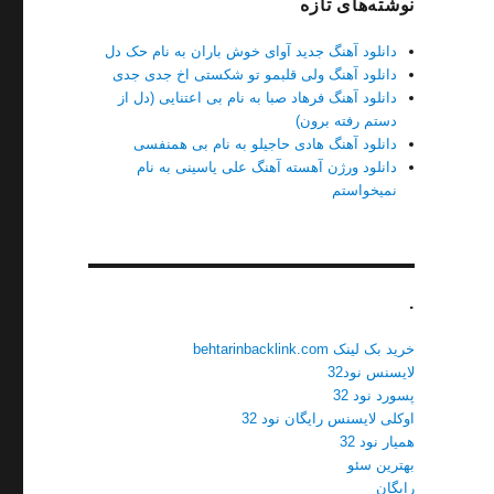
نوشته‌های تازه
دانلود آهنگ جدید آوای خوش باران به نام حک دل
دانلود آهنگ ولی قلبمو تو شکستی اخ جدی جدی
دانلود آهنگ فرهاد صبا به نام بی اعتنایی (دل از
دستم رفته برون)
دانلود آهنگ هادی حاجیلو به نام بی همنفسی
دانلود ورژن آهسته آهنگ علی یاسینی به نام
نمیخواستم
.
خرید بک لینک behtarinbacklink.com
لایسنس نود32
پسورد نود 32
اوکلی لایسنس رایگان نود 32
همیار نود 32
بهترین سئو
رایگان