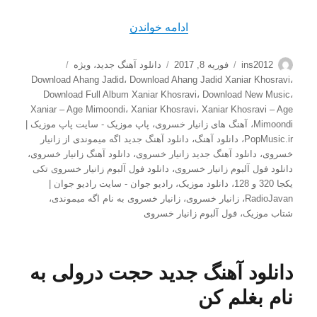
“دانلود آهنگ جدید زانیار خسر
ادامه خواندن
نویسنده
ارسال
دسته‌ها
برچسب‌ها
ins2012
فوریه 8, 2017
دانلود آهنگ جدید
،
ویژه
شده
Download Ahang Jadid
،
Download Ahang Jadid Xaniar Khosravi
،
در
Download Full Album Xaniar Khosravi
،
Download New Music
،
Xaniar – Age Mimoondi
،
Xaniar Khosravi
،
Xaniar Khosravi – Age
Mimoondi
،
آهنگ های زانیار خسروی
،
پاپ موزیک - سایت پاپ موزیک |
PopMusic.ir
،
دانلود آهنگ
،
دانلود آهنگ جدید اگه میموندی از زانیار
خسروی
،
دانلود آهنگ جدید زانیار خسروی
،
دانلود آهنگ زانیار خسروی
،
دانلود فول آلبوم زانیار خسروی
،
دانلود فول آلبوم زانیار خسروی تکی
یکجا 320 و 128
،
دانلود موزیک
،
رادیو جوان - سایت رادیو جوان |
RadioJavan
،
زانیار خسروی
،
زانیار خسروی به نام اگه میموندی
،
شتاب موزیک
،
فول آلبوم زانیار خسروی
دانلود آهنگ جدید حجت درولی به
نام بغلم کن