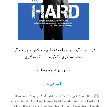
ترانه و آهنگ : ایوب قلعه / تنظیم ، میکس و مسترینگ :
محمد سالاری / کلارینت : بابک سالاری
دانلود در ادامه مطلب
“دانلود آهنگ جدید کاوه ایرانی
ادامه خواندن
نویسنده
ارسال
دسته‌ها
برچسب‌ها
ins2012
فوریه 7, 2017
دانلود آهنگ جدید
Download
شده
Ahang Jadid
،
Download Ahang Jadid Kaveh Irani
،
Download Full
در
Album Kaveh Irani
،
Download New Music
،
Kaveh Irani
،
Kaveh