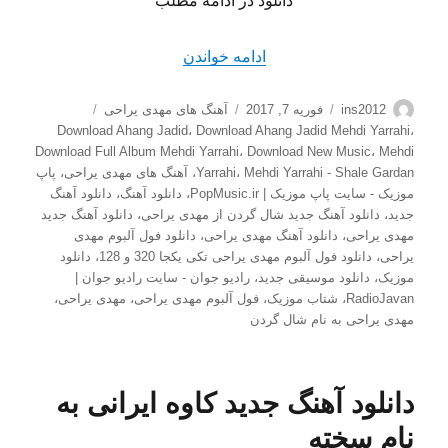
دانلود در ادامه مطلب
“دانلود آهنگ جدید مهدی یراح
ادامه خواندن
نویسنده
ارسال
دسته‌ها
برچسب‌ها
ins2012
فوریه 7, 2017
آهنگ های مهدی یراحی
شده
Download Ahang Jadid
،
Download Ahang Jadid Mehdi Yarrahi
،
در
Download Full Album Mehdi Yarrahi
،
Download New Music
،
Mehdi
Mehdi Yarrahi - Shale Gardan
،
Yarrahi
،
آهنگ های مهدی یراحی
،
پاپ
موزیک - سایت پاپ موزیک | PopMusic.ir
،
دانلود آهنگ
،
دانلود آهنگ
جدید
،
دانلود آهنگ جدید شال گردن از مهدی یراحی
،
دانلود آهنگ جدید
مهدی یراحی
،
دانلود آهنگ مهدی یراحی
،
دانلود فول آلبوم مهدی
یراحی
،
دانلود فول آلبوم مهدی یراحی تکی یکجا 320 و 128
،
دانلود
موزیک
،
دانلود موسیقی جدید
،
رادیو جوان - سایت رادیو جوان |
RadioJavan
،
شتاب موزیک
،
فول آلبوم مهدی یراحی
،
مهدی یراحی
،
مهدی یراحی به نام شال گردن
دانلود آهنگ جدید کاوه ایرانی به
نام سخته