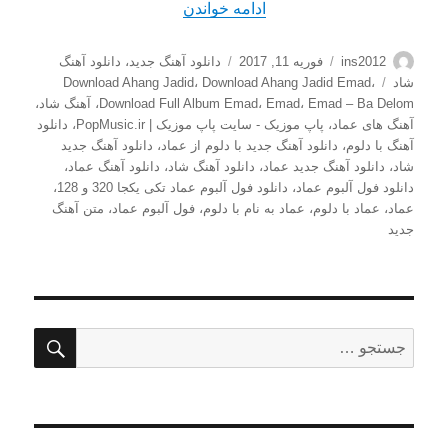
“دانلود آهنگ جدید عماد به نام 
ادامه خواندن
نویسنده
ارسال
دسته‌ها
ins2012
فوریه 11, 2017
دانلود آهنگ جدید
،
دانلود آهنگ
شده
برچسب‌ها
شاد
،
Download Ahang Jadid Emad
،
Download Ahang Jadid
در
Emad – Ba Delom
،
Emad
،
Download Full Album Emad
،
آهنگ شاد
،
آهنگ های عماد
،
پاپ موزیک - سایت پاپ موزیک | PopMusic.ir
،
دانلود
آهنگ با دلوم
،
دانلود آهنگ جدید با دلوم از عماد
،
دانلود آهنگ جدید
شاد
،
دانلود آهنگ جدید عماد
،
دانلود آهنگ شاد
،
دانلود آهنگ عماد
،
دانلود فول آلبوم عماد
،
دانلود فول آلبوم عماد تکی یکجا 320 و 128
،
عماد
،
عماد با دلوم
،
عماد به نام با دلوم
،
فول آلبوم عماد
،
متن آهنگ
جدید
جستج
جستجو
برای: