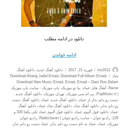
دانلود در ادامه مطلب
“دانلود آهنگ جدید عماد به نا
ادامه خواندن
نویسنده
ارسال
دسته‌ها
ins2012
فوریه 21, 2017
دانلود آهنگ جدید
،
دانلود آهنگ
شده
برچسب‌ها
شاد
،
Download Full Album Emad
،
Download Ahang Jadid Emad
در
Download New Music Emad
،
Emad
،
Emad – Dast Roo Delam
Nazar
،
آهنگ های عماد
،
بیا تو موزیک
،
پاپ موزیک - سایت پاپ موزیک
| PopMusic.ir
،
پی ام سی موزیک
،
تهران موزیک
،
دانلود آهنگ جدید
دست رو دلم نذار از عماد
،
دانلود آهنگ جدید عماد
،
دانلود آهنگ دست
رو دلم نذار
،
دانلود آهنگ شاد
،
دانلود آهنگ شاد عماد
،
دانلود آهنگ
عماد
،
دانلود فول آلبوم عماد
،
دانلود فول آلبوم عماد تکی یکجا 320 و
128
،
رادیو جوان - سایت رادیو جوان | RadioJavan
،
رادیو جوان
موزیک
،
عماد
،
عماد به نام دست رو دلم نذار
،
عماد دست رو دلم نذار
،