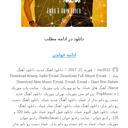
دانلود در ادامه مطلب
“دانلود آهنگ جدید عماد به نا
ادامه خواندن
نویسنده
ارسال
دسته‌ها
ins2012
فوریه 21, 2017
دانلود آهنگ جدید
،
دانلود آهنگ
شده
برچسب‌ها
شاد
،
Download Full Album Emad
،
Download Ahang Jadid Emad
در
Download New Music Emad
،
Emad
،
Emad – Dast Roo Delam
Nazar
،
آهنگ های عماد
،
بیا تو موزیک
،
پاپ موزیک - سایت پاپ موزیک
| PopMusic.ir
،
پی ام سی موزیک
،
تهران موزیک
،
دانلود آهنگ جدید
دست رو دلم نذار از عماد
،
دانلود آهنگ جدید عماد
،
دانلود آهنگ دست
رو دلم نذار
،
دانلود آهنگ شاد
،
دانلود آهنگ شاد عماد
،
دانلود آهنگ
عماد
،
دانلود فول آلبوم عماد
،
دانلود فول آلبوم عماد تکی یکجا 320 و
128
،
رادیو جوان - سایت رادیو جوان | RadioJavan
،
رادیو جوان
موزیک
،
عماد
،
عماد به نام دست رو دلم نذار
،
عماد دست رو دلم نذار
،