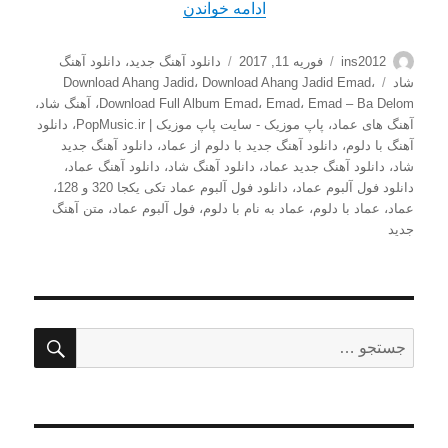
“دانلود آهنگ جدید عماد به نام 
ادامه خواندن
نویسنده
ارسال
دسته‌ها
ins2012
فوریه 11, 2017
دانلود آهنگ جدید
،
دانلود آهنگ
شده
برچسب‌ها
شاد
،
Download Ahang Jadid Emad
،
Download Ahang Jadid
در
Emad – Ba Delom
،
Emad
،
Download Full Album Emad
،
آهنگ شاد
،
آهنگ های عماد
،
پاپ موزیک - سایت پاپ موزیک | PopMusic.ir
،
دانلود
آهنگ با دلوم
،
دانلود آهنگ جدید با دلوم از عماد
،
دانلود آهنگ جدید
شاد
،
دانلود آهنگ جدید عماد
،
دانلود آهنگ شاد
،
دانلود آهنگ عماد
،
دانلود فول آلبوم عماد
،
دانلود فول آلبوم عماد تکی یکجا 320 و 128
،
عماد
،
عماد با دلوم
،
عماد به نام با دلوم
،
فول آلبوم عماد
،
متن آهنگ
جدید
جستج
جستجو
برای: