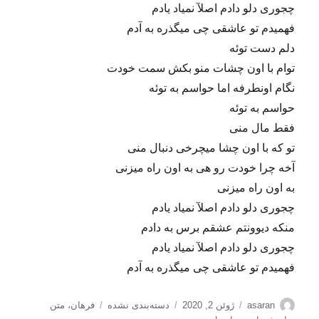
چجوری دلو دادم اصلآ نمیاد یادم
فهمیدم تو عاشقی چی میگذره به آدم
دلم دست توئه
توام با اون چشات منو بکش سمت خودت
نگام اونطرفه اما حواسم به توئه
حواسم به توئه
فقط مال منی
تو که با اون چشا میچرخی دنبال منی
آخه چرا خودت رو هی به اون راه میزنی
به اون راه میزنی
چجوری دلو دادم اصلآ نمیاد یادم
منکه دیوونتم عشقم برس به دادم
چجوری دلو دادم اصلآ نمیاد یادم
فهمیدم تو عاشقی چی میگذره به آدم
نویسنده
ارسال
دسته‌ها
برچسب‌ها
asaran
ژوئن 2, 2020
دسته‌بندی نشده
فرهان
،
متن