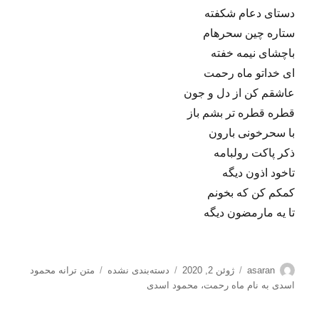
دستای دعام شکفته
ستاره چین سحرهام
باچشای نیمه خفته
ای خداتو ماه رحمت
عاشقم کن از دل و جون
قطره قطره تر بشم باز
با سحرخونی بارون
ذکر پاکت رولبامه
تاخود اذون دیگه
کمکم کن که بخونم
تا یه مارمضون دیگه
نویسنده
ارسال
دسته‌ها
برچسب‌ها
asaran
ژوئن 2, 2020
دسته‌بندی نشده
متن ترانه محمود
شده
اسدی به نام ماه رحمت
،
محمود اسدی
در