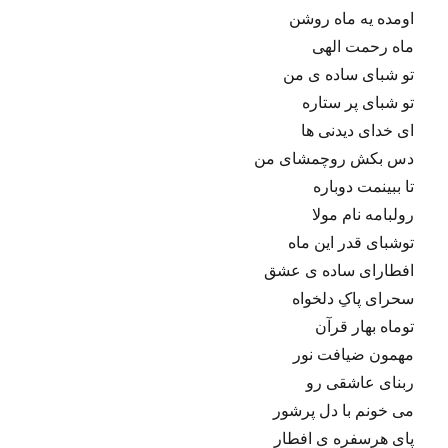
اومده یه ماه روشن
ماه رحمت الهی
تو شبای ساده ی من
تو شبای پر ستاره
ای خدای دیدنی ها
دس بکش روچمشای من
تا ببینمت دوباره
رولبامه نام مولا
توشبای قدر این ماه
افطارای ساده ی عشق
سحرای پاکِ دلخواه
توماه بهار قرآن
مهمون ضیافت نور
ربنای عاشقی رو
می خونم با دل پرشور
پای هرسفره ی افطار