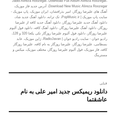
در
Jadid Alireza Roozegar
،
Download Full Album Alireza Roozegar
،
Download New Music Alireza Roozegar
،
آدرس جدید فاز موزیک
،
آهنگ های علیرضا روزگار
،
امیر بذرافشان
،
ایران موزیک
،
پاپ موزیک -
سایت پاپ موزیک | PopMusic.ir
،
تک ترانه
،
دانلود آهنگ جدید شاد
،
دانلود آهنگ جدید علیرضا روزگار
،
دانلود آهنگ جدید کافه از علیرضا
روزگار
،
دانلود آهنگ علیرضا روزگار
،
دانلود آهنگ کافه
،
دانلود فول آلبوم
علیرضا روزگار
،
دانلود فول آلبوم علیرضا روزگار تکی یکجا 320 و 128
،
رادیو جوان - سایت رادیو جوان | RadioJavan
،
ژاپن موزیک
،
عابد
بسطامی
،
علیرضا روزگار
،
علیرضا روزگار به نام کافه
،
علیرضا روزگار
کافه
،
فاز موزیک
،
فول آلبوم علیرضا روزگار
،
مختلف موزیک
،
میکس و
مسترینگ
راهبری
قبلی
نوشته
دانلود ریمیکس جدید امیر علی به نام
نوشته
قبلی:
عاشقتما