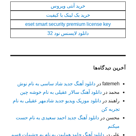
خرید آنتی ویروس
خرید بک لینک با کیفیت
eset smart security premium license key
دانلود لایسنس نود 32
آخرین دیدگاه‌ها
fatemeh
در
دانلود آهنگ جدید شاد ساسی به نام نوش
محمد
در
دانلود آهنگ سالار عقیلی به نام خوشه چین
راهبند
در
دانلود موزیک ویدیو جدید شادمهر عقیلی به نام
تجربه کن
محسن
در
دانلود آهنگ جدید احمد سعیدی به نام حست
میکنم
علي
در
دانلود آهنگ حامد همایون به نام به چشمات قسم