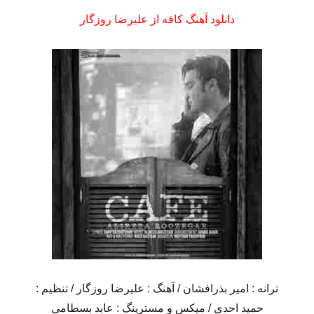
دانلود آهنگ کافه از علیرضا روزگار
ترانه : امیر بذرافشان / آهنگ : علیرضا روزگار / تنظیم :
حمید احدی / میکس و مسترینگ : عابد بسطامی