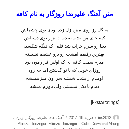
متن آهنگ علیرضا روزگار به نام کافه
یه گل رز روی میزه زل زده بودی توی چشماش
کیه جای من نشسته دست نزار توی دستاش
دنیا رو سرم خراب شد قلبی که دیگه شکسته
بهترین رفیقم امشب رو برو عشقم نشسته
میرم سمت کافه ای که اولین قرارمون بود
روزای خوبی که با تو گذشتن اما چه زود
اومدم از پشت شیشه سر اون میز همیشه
دیدم با یکی نشستی ولی باورم نمیشه
[kkstarratings]
نویسنده
ارسال
دسته‌ها
برچسب‌
ins2012
فوریه 18, 2017
آهنگ های علیرضا روزگار
،
ویژه
شده
Alireza Roozegar
،
Alireza Roozegar – Cafe
،
Download Ahang