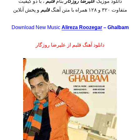
دانلود موزیک
علیرضا روزگار
بنام
قلبم
، با دو کیفیت
متفاوت ۳۲۰ و ۱۲۸ همراه با متن آهنگ
قلبم
و پخش آنلاین
Download New Music
Alireza Roozegar
– Ghalbam
دانلود آهنگ قلبم از علیرضا روزگار