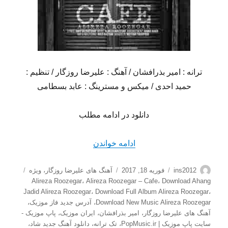
ترانه : امیر بذرافشان / آهنگ : علیرضا روزگار / تنظیم :
حمید احدی / میکس و مسترینگ : عابد بسطامی
دانلود در ادامه مطلب
“دانلود آهنگ جدید علیرضا روز
ادامه خواندن
نویسنده
ارسال
دسته‌ها
برچسب‌
ins2012
فوریه 18, 2017
آهنگ های علیرضا روزگار
،
ویژه
شده
Alireza Roozegar
،
Alireza Roozegar – Cafe
،
Download Ahang
در
Jadid Alireza Roozegar
،
Download Full Album Alireza Roozegar
،
Download New Music Alireza Roozegar
،
آدرس جدید فاز موزیک
،
آهنگ های علیرضا روزگار
،
امیر بذرافشان
،
ایران موزیک
،
پاپ موزیک -
سایت پاپ موزیک | PopMusic.ir
،
تک ترانه
،
دانلود آهنگ جدید شاد
،