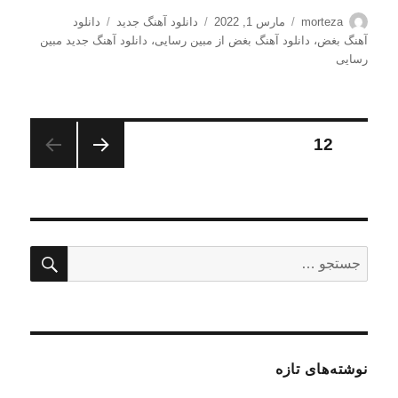
نویسنده
ارسال
دسته‌ها
برچسب‌ها
morteza
مارس 1, 2022
دانلود آهنگ جدید
دانلود
شده
آهنگ بغض
،
دانلود آهنگ بغض از مبین رسایی
،
دانلود آهنگ جدید مبین
در
رسایی
صفحه‌بندی
برگه
12
صفحه
نوشته‌ها
قبلی
جستج
جستجو
برای:
نوشته‌های تازه