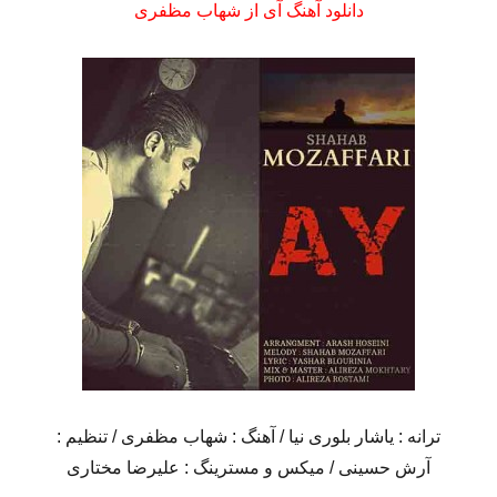
دانلود آهنگ آی از شهاب مظفری
ترانه : یاشار بلوری نیا / آهنگ : شهاب مظفری / تنظیم :
آرش حسینی / میکس و مسترینگ : علیرضا مختاری