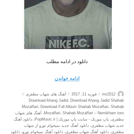
دانلود در ادامه مطلب
“دانلود آهنگ جدید شهاب مظفر
ادامه خواندن
نویسنده
ارسال
دسته‌ها
برچسب‌ها
ins2012
فوریه 11, 2017
آهنگ های شهاب مظفری
شده
Download Ahang Jadid
،
Download Ahang Jadid Shahab
در
Mozaffari
،
Download Full Album Shahab Mozaffari
،
Shahab
Shahab Mozaffari – Nemikham toro
،
Mozaffari
،
آهنگ های شهاب
مظفری
،
پاپ موزیک - سایت پاپ موزیک | PopMusic.ir
،
دانلود آهنگ
جدید شهاب مظفری
،
دانلود آهنگ جدید نمیخوام تورو از شهاب
مظفری
،
دانلود آهنگ شهاب مظفری
،
دانلود آهنگ نمیخوام تورو
،
دانلود