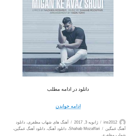
دانلود در ادامه مطلب
“دانلود آهنگ شهاب مظفری ب
ادامه خواندن
نویسنده
ارسال
دسته‌ها
ins2012
ژانویه 3, 2017
آهنگ های شهاب مظفری
،
دانلود
شده
برچسب‌ها
آهنگ غمگین
Shahab Mozaffari
،
دانلود آهنگ
،
دانلود آهنگ غمگین
،
در
شهاب مظفری