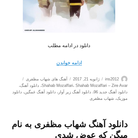
دانلود در ادامه مطلب
“دانلود آهنگ جدید شهاب مظفر
ادامه خواندن
نویسنده
ارسال
دسته‌ها
برچسب‌ها
ins2012
ژانویه 21, 2017
آهنگ های شهاب مظفری
شده
Shahab Mozaffari – Zire Avar
،
Shahab Mozaffari
،
دانلود آهنگ
،
در
دانلود آهنگ جدید 96
،
دانلود آهنگ زیر آوار
،
دانلود آهنگ غمگین
،
دانلود
موزیک
،
شهاب مظفری
دانلود آهنگ شهاب مظفری به نام
میگن که عوض شدی