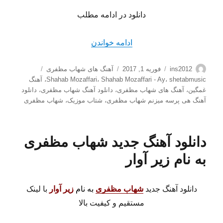
دانلود در ادامه مطلب
“دانلود آهنگ جدید شهاب مظفر
ادامه خواندن
نویسنده
ارسال
دسته‌ها
برچسب‌ها
ins2012
فوریه 1, 2017
آهنگ های شهاب مظفری
شده
shetabmusic
،
Shahab Mozaffari - Ay
،
Shahab Mozaffari
،
آهنگ
در
غمگین
،
آهنگ های شهاب مظفری
،
دانلود آهنگ شهاب مظفری
،
دانلود
آهنگ هی پرسه میزنم شهاب مظفری
،
شتاب موزیک
،
شهاب مظفری
دانلود آهنگ جدید شهاب مظفری
به نام زیر آوار
دانلود آهنگ جدید
شهاب مظفری
به نام
زیر آوار
با لینک
مستقیم و کیفیت بالا