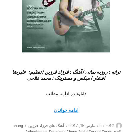
ترانه : روزبه بمانی / آهنگ : فرزاد فرزین / تنظیم: علیرضا
افشار / میکس و مسترینگ : محمد فلاحی
دانلود در ادامه مطلب
“دانلود آهنگ جدید فرزاد فرزی
ادامه خواندن
نویسنده
ارسال
دسته‌ها
برچسب‌ها
ins2012
مارس 15, 2017
آهنگ های فرزاد فرزین
ahang
شده
Asheghaneh
،
Download Ahang Jadid Farzad Farzin Mp3
،