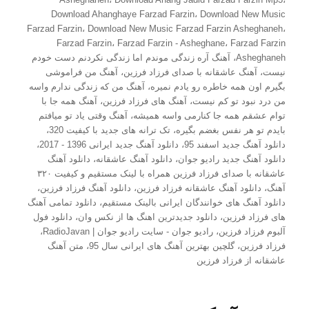
در
Download Ahanghaye Farzad Farzin
،
Download New Music
Farzad Farzin
،
Download New Music Farzad Farzin Asheghaneh
،
Farzad Farzin
،
Farzad Farzin - Asheghane
،
Farzad Farzin
Asheghaneh
،
آهنگ آره زندگی موندم اما زندگی نکردنم دست خودم
نیست
،
آهنگ عاشقانه با صدای فرزاد فرزین
،
آهنگ من فراموشی
بگیرم اون همه خاطره رو یادم نمیره
،
آهنگ من که زندگی ندارم واسه
من درد نبود تو کم نیست
،
آهنگ های فرزاد فرزین
،
آهنگ همه جا با
توام عشقم همه جا کنارمی واسه همیشه
،
آهنگ وقتی یاد تو میافتم
بایدم تو هر نفس بغضم بگیره
،
تک ترانه های جدید با کیفیت 320
،
دانلود آهنگ جدید اسفند 95
،
دانلود آهنگ جدید ایرانی 1396 - 2017
،
دانلود آهنگ جدید رادیو جوان
،
دانلود آهنگ عاشقانه
،
دانلود آهنگ
عاشقانه با صدای فرزاد فرزین همراه با لینک مستقیم و کیفیت ۳۲۰
آهنگ
،
دانلود آهنگ عاشقانه فرزاد فرزین
،
دانلود آهنگ فرزاد فرزین
،
دانلود آهنگ های خوانندگان ایرانی بالینک مستقیم
،
دانلود تمامی آهنگ
های فرزاد فرزین
،
دانلود جدیدترین اهنگ ها از نکس وان
،
دانلود فول
آلبوم فرزاد فرزین
،
رادیو جوان - سایت رادیو جوان | RadioJavan
،
فرزاد فرزین
،
گلچین بهترین آهنگ های ایرانی سال 95
،
متن آهنگ
عاشقانه از فرزاد فرزین