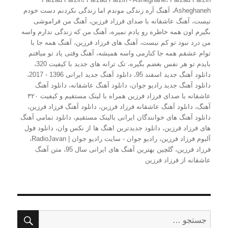
Asheghaneh
،
آهنگ آره زندگی موندم اما زندگی نکردنم دست خودم
نیست
،
آهنگ عاشقانه با صدای فرزاد فرزین
،
آهنگ من فراموشی
بگیرم اون همه خاطره رو یادم نمیره
،
آهنگ من که زندگی ندارم واسه
من درد نبود تو کم نیست
،
آهنگ های فرزاد فرزین
،
آهنگ همه جا با
توام عشقم همه جا کنارمی واسه همیشه
،
آهنگ وقتی یاد تو میافتم
بایدم تو هر نفس بغضم بگیره
،
تک ترانه های جدید با کیفیت 320
،
دانلود آهنگ جدید اسفند 95
،
دانلود آهنگ جدید ایرانی 1396 - 2017
،
دانلود آهنگ جدید رادیو جوان
،
دانلود آهنگ عاشقانه
،
دانلود آهنگ
عاشقانه با صدای فرزاد فرزین همراه با لینک مستقیم و کیفیت ۳۲۰
آهنگ
،
دانلود آهنگ عاشقانه فرزاد فرزین
،
دانلود آهنگ فرزاد فرزین
،
دانلود آهنگ های خوانندگان ایرانی بالینک مستقیم
،
دانلود تمامی آهنگ
های فرزاد فرزین
،
دانلود جدیدترین اهنگ ها از نکس وان
،
دانلود فول
آلبوم فرزاد فرزین
،
رادیو جوان - سایت رادیو جوان | RadioJavan
،
فرزاد فرزین
،
گلچین بهترین آهنگ های ایرانی سال 95
،
متن آهنگ
عاشقانه از فرزاد فرزین
جستج
جستجو