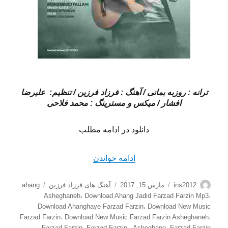
ترانه : روزبه بمانی / آهنگ : فرزاد فرزین / تنظیم: علیرضا
افشار / میکس و مسترینگ : محمد فلاحی
دانلود در ادامه مطلب
“دانلود آهنگ جدید فرزاد فرزی
ادامه خواندن
نویسنده
ارسال
دسته‌ها
برچسب‌ها
ins2012
مارس 15, 2017
آهنگ های فرزاد فرزین
ahang
شده
Asheghaneh
،
Download Ahang Jadid Farzad Farzin Mp3
،
در
Download Ahanghaye Farzad Farzin
،
Download New Music
Farzad Farzin
،
Download New Music Farzad Farzin Asheghaneh
،
Farzad Farzin
،
Farzad Farzin - Asheghane
،
Farzad Farzin