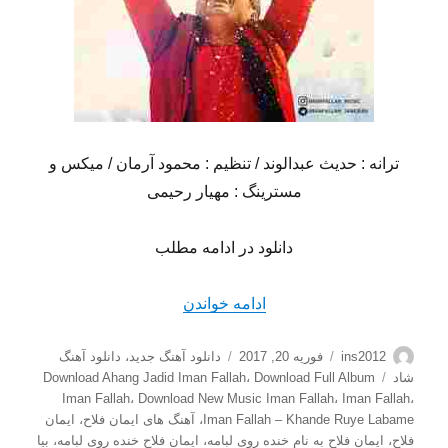
ترانه : حدیث عبدالوند / تنظیم : محمود آرمان / میکس و
مسترینگ : مهیار رحیمی
دانلود در ادامه مطلب
“دانلود آهنگ شاد ایمان فلاح ب
ادامه خواندن
نویسنده
ارسال
دسته‌ها
ins2012
فوریه 20, 2017
دانلود آهنگ جدید
،
دانلود آهنگ
شده
برچسب‌ها
شاد
Download Full Album
،
Download Ahang Jadid Iman Fallah
در
Iman Fallah
،
Download New Music Iman Fallah
،
Iman Fallah
،
Iman Fallah – Khande Ruye Labame
،
آهنگ های ایمان فلاح
،
ایمان
فلاح
،
ایمان فلاح به نام خنده روی لبامه
،
ایمان فلاح خنده روی لبامه
،
بیا