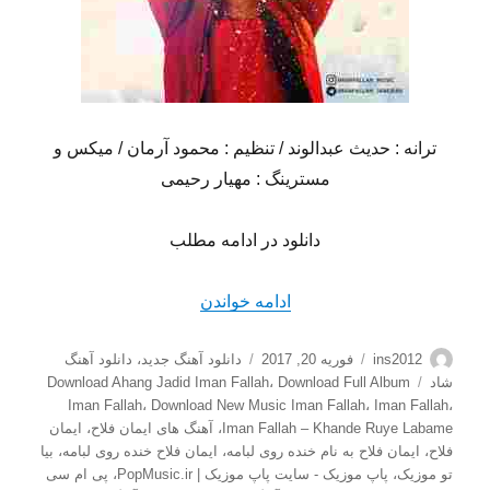
ترانه : حدیث عبدالوند / تنظیم : محمود آرمان / میکس و
مسترینگ : مهیار رحیمی
دانلود در ادامه مطلب
“دانلود آهنگ شاد ایمان فلاح ب
ادامه خواندن
نویسنده
ارسال
دسته‌ها
ins2012
فوریه 20, 2017
دانلود آهنگ جدید
،
دانلود آهنگ
شده
برچسب‌ها
شاد
Download Full Album
،
Download Ahang Jadid Iman Fallah
در
Iman Fallah
،
Download New Music Iman Fallah
،
Iman Fallah
،
Iman Fallah – Khande Ruye Labame
،
آهنگ های ایمان فلاح
،
ایمان
فلاح
،
ایمان فلاح به نام خنده روی لبامه
،
ایمان فلاح خنده روی لبامه
،
بیا
تو موزیک
،
پاپ موزیک - سایت پاپ موزیک | PopMusic.ir
،
پی ام سی