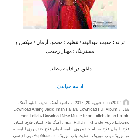
ترانه : حدیث عبدالوند / تنظیم : محمود آرمان / میکس و
مسترینگ : مهیار رحیمی
دانلود در ادامه مطلب
“دانلود آهنگ شاد ایمان فلاح ب
ادامه خواندن
نویسنده
ارسال
دسته‌ها
ins2012
فوریه 20, 2017
دانلود آهنگ جدید
،
دانلود آهنگ
شده
برچسب‌ها
شاد
Download Full Album
،
Download Ahang Jadid Iman Fallah
در
Iman Fallah
،
Download New Music Iman Fallah
،
Iman Fallah
،
Iman Fallah – Khande Ruye Labame
،
آهنگ های ایمان فلاح
،
ایمان
فلاح
،
ایمان فلاح به نام خنده روی لبامه
،
ایمان فلاح خنده روی لبامه
،
بیا
تو موزیک
،
پاپ موزیک - سایت پاپ موزیک | PopMusic.ir
،
پی ام سی