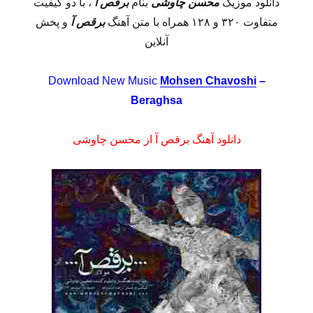
دانلود موزیک
محسن چاوشی
بنام
برقص آ
، با دو کیفیت
متفاوت ۳۲۰ و ۱۲۸ همراه با متن آهنگ
برقص آ
و پخش
آنلاین
Download New Music
Mohsen Chavoshi
–
Beraghsa
دانلود آهنگ برقص آ از محسن چاوشی