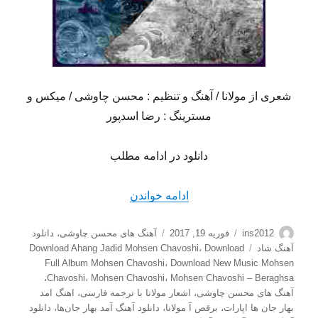
شعری از مولانا / آهنگ و تنظیم : محسن چاوشی / میکس و
مسترینگ : رضا اسدپور
دانلود در ادامه مطلب
“دانلود آهنگ شاد محسن چاوش
ادامه خواندن
نویسنده
ارسال
دسته‌ها
ins2012
فوریه 19, 2017
آهنگ های محسن چاوشی
،
دانلود
شده
برچسب‌ها
آهنگ شاد
Download
،
Download Ahang Jadid Mohsen Chavoshi
در
Full Album Mohsen Chavoshi
،
Download New Music Mohsen
،
Chavoshi
،
Mohsen Chavoshi
،
Mohsen Chavoshi – Beraghsa
آهنگ های محسن چاوشی
،
اشعار مولانا با ترجمه فارسی
،
اهنگ امد
بهار جان ها اپارات
،
برقص آ مولانا
،
دانلود آهنگ آمد بهار جان‌ها
،
دانلود