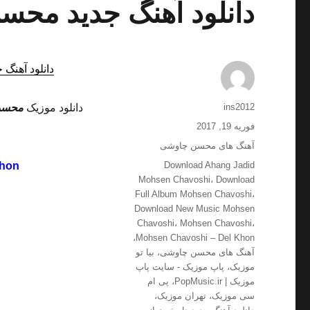
دانلود آهنگ جدید محس
دانلود آهنگ 
نویسنده
ins2012
دانلود موزیک
محسن
ارسال
فوریه 19, 2017
شده
دسته‌ها
آهنگ های محسن چاوشی
در
برچسب‌ها
Khon
Download Ahang Jadid
Mohsen Chavoshi
،
Download
Full Album Mohsen Chavoshi
،
Download New Music Mohsen
Chavoshi
،
Mohsen Chavoshi
،
،
Mohsen Chavoshi – Del Khon
آهنگ های محسن چاوشی
،
بیا تو
موزیک
،
پاپ موزیک - سایت پاپ
موزیک | PopMusic.ir
،
پی ام
سی موزیک
،
تهران موزیک
،