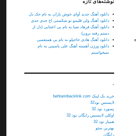
نوشته‌های تازه
دانلود آهنگ جدید آوای خوش باران به نام حک دل
دانلود آهنگ ولی قلبمو تو شکستی اخ جدی جدی
دانلود آهنگ فرهاد صبا به نام بی اعتنایی (دل از
دستم رفته برون)
همراه
دانلود آهنگ هادی حاجیلو به نام بی همنفسی
دانلود ورژن آهسته آهنگ علی یاسینی به نام
نمیخواستم
.
خرید بک لینک behtarinbacklink.com
لایسنس نود32
پسورد نود 32
اوکلی لایسنس رایگان نود 32
همیار نود 32
بهترین سئو
رایگان