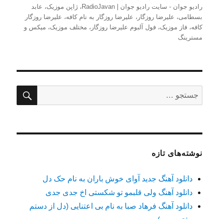
رادیو جوان - سایت رادیو جوان | RadioJavan
،
ژاپن موزیک
،
عابد
بسطامی
،
علیرضا روزگار
،
علیرضا روزگار به نام کافه
،
علیرضا روزگار
کافه
،
فاز موزیک
،
فول آلبوم علیرضا روزگار
،
مختلف موزیک
،
میکس و
مسترینگ
جستج
جستجو
برای:
نوشته‌های تازه
دانلود آهنگ جدید آوای خوش باران به نام حک دل
دانلود آهنگ ولی قلبمو تو شکستی اخ جدی جدی
دانلود آهنگ فرهاد صبا به نام بی اعتنایی (دل از دستم