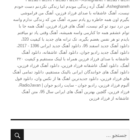
Asheghaneh
،
آهنگ آره زندگی موندم اما زندگی نکردنم دست خودم
نیست
،
آهنگ عاشقانه با صدای فرزاد فرزین
،
آهنگ من فراموشی
بگیرم اون همه خاطره رو یادم نمیره
،
آهنگ من که زندگی ندارم واسه
من درد نبود تو کم نیست
،
آهنگ های فرزاد فرزین
،
آهنگ همه جا با
توام عشقم همه جا کنارمی واسه همیشه
،
آهنگ وقتی یاد تو میافتم
بایدم تو هر نفس بغضم بگیره
،
تک ترانه های جدید با کیفیت 320
،
دانلود آهنگ جدید اسفند 95
،
دانلود آهنگ جدید ایرانی 1396 - 2017
،
دانلود آهنگ جدید رادیو جوان
،
دانلود آهنگ عاشقانه
،
دانلود آهنگ
عاشقانه با صدای فرزاد فرزین همراه با لینک مستقیم و کیفیت ۳۲۰
آهنگ
،
دانلود آهنگ عاشقانه فرزاد فرزین
،
دانلود آهنگ فرزاد فرزین
،
دانلود آهنگ های خوانندگان ایرانی بالینک مستقیم
،
دانلود تمامی آهنگ
های فرزاد فرزین
،
دانلود جدیدترین اهنگ ها از نکس وان
،
دانلود فول
آلبوم فرزاد فرزین
،
رادیو جوان - سایت رادیو جوان | RadioJavan
،
فرزاد فرزین
،
گلچین بهترین آهنگ های ایرانی سال 95
،
متن آهنگ
عاشقانه از فرزاد فرزین
جستج
جستجو