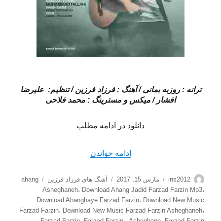
ترانه : روزبه بمانی / آهنگ : فرزاد فرزین / تنظیم: علیرضا
افشار / میکس و مسترینگ : محمد فلاحی
دانلود در ادامه مطلب
“دانلود آهنگ جدید فرزاد فرزی
ادامه خواندن
نویسنده
ارسال
دسته‌ها
برچسب‌ها
ins2012
مارس 15, 2017
آهنگ های فرزاد فرزین
ahang
شده
Asheghaneh
،
Download Ahang Jadid Farzad Farzin Mp3
،
در
Download Ahanghaye Farzad Farzin
،
Download New Music
Farzad Farzin
،
Download New Music Farzad Farzin Asheghaneh
،
Farzad Farzin
،
Farzad Farzin - Asheghane
،
Farzad Farzin