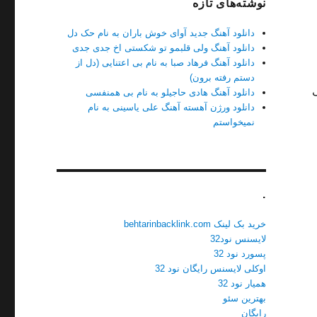
نوشته‌های تازه
دانلود آهنگ جدید آوای خوش باران به نام حک دل
دانلود آهنگ ولی قلبمو تو شکستی اخ جدی جدی
دانلود آهنگ فرهاد صبا به نام بی اعتنایی (دل از
دستم رفته برون)
دانلود آهنگ هادی حاجیلو به نام بی همنفسی
دانلود ورژن آهسته آهنگ علی یاسینی به نام
نمیخواستم
.
خرید بک لینک behtarinbacklink.com
لایسنس نود32
پسورد نود 32
اوکلی لایسنس رایگان نود 32
همیار نود 32
بهترین سئو
رایگان