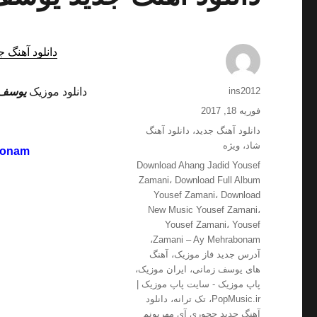
دانلود آهنگ ج
نویسنده
ins2012
دانلود موزیک
یوسف 
ارسال
فوریه 18, 2017
شده
دسته‌ها
دانلود آهنگ جدید
،
دانلود آهنگ
در
شاد
،
ویژه
bonam
برچسب‌ها
Download Ahang Jadid Yousef
Zamani
،
Download Full Album
Yousef Zamani
،
Download
New Music Yousef Zamani
،
Yousef Zamani
،
Yousef
،
Zamani – Ay Mehrabonam
آدرس جدید فاز موزیک
،
آهنگ
های یوسف زمانی
،
ایران موزیک
،
پاپ موزیک - سایت پاپ موزیک |
PopMusic.ir
،
تک ترانه
،
دانلود
آهنگ جدید چجوری آی مهربونم