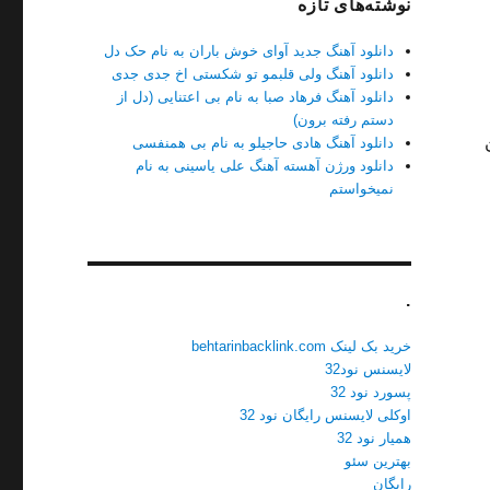
نوشته‌های تازه
دانلود آهنگ جدید آوای خوش باران به نام حک دل
دانلود آهنگ ولی قلبمو تو شکستی اخ جدی جدی
دانلود آهنگ فرهاد صبا به نام بی اعتنایی (دل از
دستم رفته برون)
تن
دانلود آهنگ هادی حاجیلو به نام بی همنفسی
دانلود ورژن آهسته آهنگ علی یاسینی به نام
نمیخواستم
.
خرید بک لینک behtarinbacklink.com
لایسنس نود32
پسورد نود 32
اوکلی لایسنس رایگان نود 32
همیار نود 32
بهترین سئو
رایگان