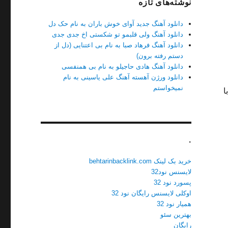
نوشته‌های تازه
دانلود آهنگ جدید آوای خوش باران به نام حک دل
دانلود آهنگ ولی قلبمو تو شکستی اخ جدی جدی
دانلود آهنگ فرهاد صبا به نام بی اعتنایی (دل از
دستم رفته برون)
دانلود آهنگ هادی حاجیلو به نام بی همنفسی
دانلود ورژن آهسته آهنگ علی یاسینی به نام
نمیخواستم
راه با
.
خرید بک لینک behtarinbacklink.com
لایسنس نود32
پسورد نود 32
اوکلی لایسنس رایگان نود 32
همیار نود 32
بهترین سئو
رایگان