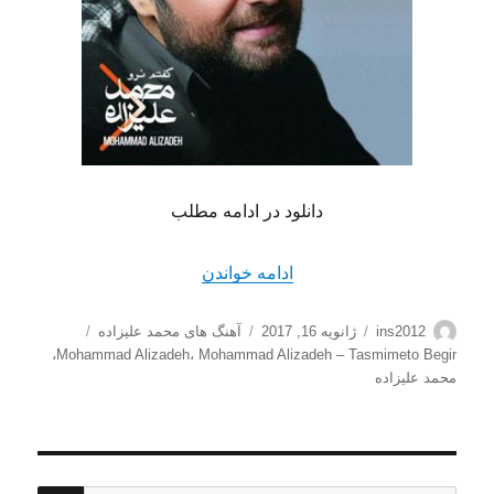
دانلود در ادامه مطلب
“دانلود آهنگ جدید محمد علیزا
ادامه خواندن
نویسنده
ارسال
دسته‌ها
برچسب‌ها
ins2012
ژانویه 16, 2017
آهنگ های محمد علیزاده
شده
،
Mohammad Alizadeh
،
Mohammad Alizadeh – Tasmimeto Begir
در
محمد علیزاده
جستج