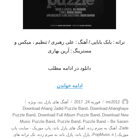
ترانه : بابک بابایی / آهنگ : علی رهبری / تنظیم ، میکس و
مسترینگ : آرین بهاری
دانلود در ادامه مطلب
“دانلود آهنگ جدید پازل باند ب
ادامه خواندن
نویسنده
ارسال
دسته‌ها
برچسب‌ها
ins2012
فوریه 24, 2017
آهنگ های پازل بند
،
ویژه
شده
Download Ahang Jadid Puzzle Band
،
Download Ahanghaye
در
Puzzle Band
،
Download Full Album Puzzle Band
،
Download New
Music Puzzle Band
،
Puzzle Band
،
Puzzle Band – Be Saram
Zade
،
آهنگ به سرم زده
،
آهنگ های پازل باند
،
پاپ موزیک - سایت پاپ
موزیک | PopMusic.ir
،
پازل باند
،
پازل باند به سرم زده
،
تک ترانه های