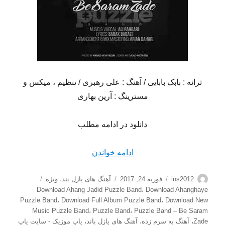
ترانه : بابک بابایی / آهنگ : علی رهبری / تنظیم ، میکس و
مسترینگ : آرین بهاری
دانلود در ادامه مطلب
“دانلود آهنگ جدید پازل باند ب
ادامه خواندن
نویسنده
ارسال
دسته‌ها
برچسب‌ها
ins2012
فوریه 24, 2017
آهنگ های پازل بند
،
ویژه
شده
Download Ahang Jadid Puzzle Band
،
Download Ahanghaye
در
Puzzle Band
،
Download Full Album Puzzle Band
،
Download New
Music Puzzle Band
،
Puzzle Band
،
Puzzle Band – Be Saram
Zade
،
آهنگ به سرم زده
،
آهنگ های پازل باند
،
پاپ موزیک - سایت پاپ