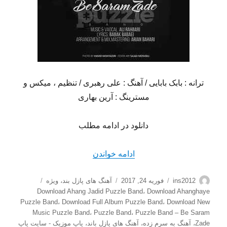
ترانه : بابک بابایی / آهنگ : علی رهبری / تنظیم ، میکس و
مسترینگ : آرین بهاری
دانلود در ادامه مطلب
“دانلود آهنگ جدید پازل باند ب
ادامه خواندن
نویسنده
ارسال
دسته‌ها
برچسب‌ها
ins2012
فوریه 24, 2017
آهنگ های پازل بند
،
ویژه
شده
Download Ahang Jadid Puzzle Band
،
Download Ahanghaye
در
Puzzle Band
،
Download Full Album Puzzle Band
،
Download New
Music Puzzle Band
،
Puzzle Band
،
Puzzle Band – Be Saram
Zade
،
آهنگ به سرم زده
،
آهنگ های پازل باند
،
پاپ موزیک - سایت پاپ