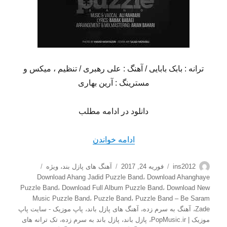
ترانه : بابک بابایی / آهنگ : علی رهبری / تنظیم ، میکس و
مسترینگ : آرین بهاری
دانلود در ادامه مطلب
“دانلود آهنگ جدید پازل باند ب
ادامه خواندن
نویسنده
ارسال
دسته‌ها
برچسب‌ها
ins2012
فوریه 24, 2017
آهنگ های پازل بند
،
ویژه
شده
Download Ahang Jadid Puzzle Band
،
Download Ahanghaye
در
Puzzle Band
،
Download Full Album Puzzle Band
،
Download New
Music Puzzle Band
،
Puzzle Band
،
Puzzle Band – Be Saram
Zade
،
آهنگ به سرم زده
،
آهنگ های پازل باند
،
پاپ موزیک - سایت پاپ
موزیک | PopMusic.ir
،
پازل باند
،
پازل باند به سرم زده
،
تک ترانه های