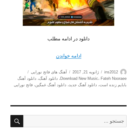
دانلود در ادامه مطلب
“دانلود آهنگ جدید فاتح نورایی
ادامه خواندن
نویسنده
ارسال
دسته‌ها
برچسب‌ها
ins2012
ژانویه 21, 2017
آهنگ های فاتح نورایی
شده
Fateh Nooraee
،
Download New Music
،
دانلود آهنگ
،
دانلود آهنگ
در
بابایم زنده است
،
دانلود آهنگ جدید
،
دانلود آهنگ غمگین
،
فاتح نورایی
جستج
جستجو
برای: