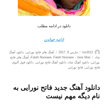
دانلود در ادامه مطلب
“دانلود آهنگ جدید شاد فاتح ن
ادامه خواندن
نویسنده
ارسال
دسته‌ها
ins2012
مارس 8, 2017
آهنگ های فاتح نورایی
،
دانلود آهنگ
شده
برچسب‌ها
شاد
Fateh Nooraee - Jane Man
،
Fateh Nooraee
،
آهنگ های فاتح
در
نورایی
،
دانلود آهنگ شاد
،
دانلود آهنگ فاتح نورایی
،
دانلود فول آلبوم
فاتح نورایی
،
فاتح نورایی
دانلود آهنگ جدید فاتح نورایی به
نام دیگه مهم نیست