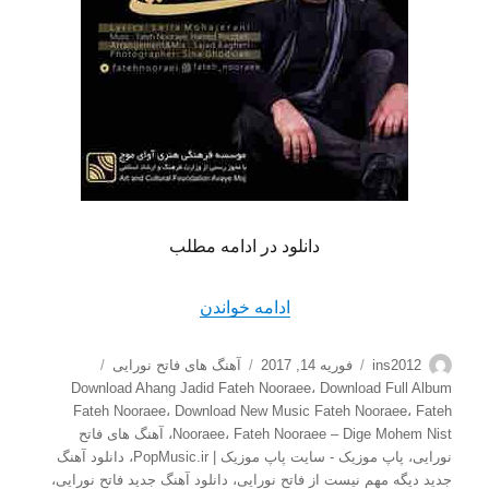
دانلود در ادامه مطلب
“دانلود آهنگ جدید فاتح نورای
ادامه خواندن
نویسنده
ارسال
دسته‌ها
برچسب‌ها
ins2012
فوریه 14, 2017
آهنگ های فاتح نورایی
شده
Download Ahang Jadid Fateh Nooraee
،
Download Full Album
در
Fateh Nooraee
،
Download New Music Fateh Nooraee
،
Fateh
Fateh Nooraee – Dige Mohem Nist
،
Nooraee
،
آهنگ های فاتح
نورایی
،
پاپ موزیک - سایت پاپ موزیک | PopMusic.ir
،
دانلود آهنگ
جدید دیگه مهم نیست از فاتح نورایی
،
دانلود آهنگ جدید فاتح نورایی
،