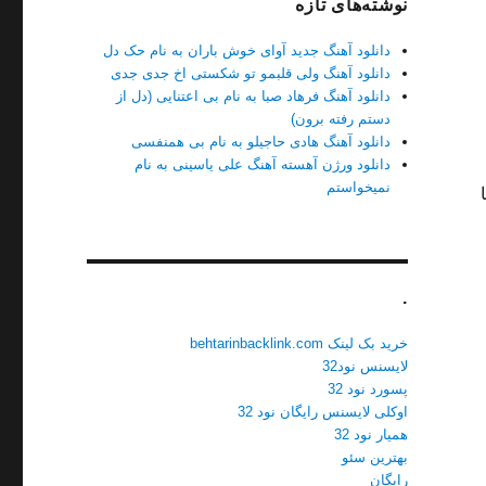
نوشته‌های تازه
دانلود آهنگ جدید آوای خوش باران به نام حک دل
دانلود آهنگ ولی قلبمو تو شکستی اخ جدی جدی
دانلود آهنگ فرهاد صبا به نام بی اعتنایی (دل از
دستم رفته برون)
دانلود آهنگ هادی حاجیلو به نام بی همنفسی
دانلود ورژن آهسته آهنگ علی یاسینی به نام
نمیخواستم
 با
.
خرید بک لینک behtarinbacklink.com
لایسنس نود32
پسورد نود 32
اوکلی لایسنس رایگان نود 32
همیار نود 32
بهترین سئو
رایگان