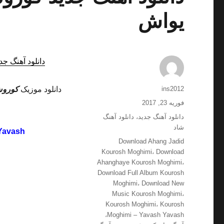
یواش
دانلود آهنگ جد
نویسنده
ins2012
دانلود موزیک
کورو
ارسال
فوریه 23, 2017
شده
دسته‌ها
دانلود آهنگ جدید
،
دانلود آهنگ
در
شاد
Yavash
برچسب‌ها
Download Ahang Jadid
Kourosh Moghimi
،
Download
Ahanghaye Kourosh Moghimi
،
Download Full Album Kourosh
Moghimi
،
Download New
Music Kourosh Moghimi
،
Kourosh Moghimi
،
Kourosh
،
Moghimi – Yavash Yavash