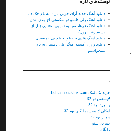
نوشته‌های تازه
دانلود آهنگ جدید آوای خوش باران به نام حک دل
دانلود آهنگ ولی قلبمو تو شکستی اخ جدی جدی
دانلود آهنگ فرهاد صبا به نام بی اعتنایی (دل از
دستم رفته برون)
دانلود آهنگ هادی حاجیلو به نام بی همنفسی
دانلود ورژن آهسته آهنگ علی یاسینی به نام
نمیخواستم
 با
.
خرید بک لینک behtarinbacklink.com
لایسنس نود32
پسورد نود 32
اوکلی لایسنس رایگان نود 32
همیار نود 32
بهترین سئو
رایگان