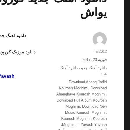
یواش
دانلود آهنگ جد
نویسنده
ins2012
دانلود موزیک
کورو
ارسال
فوریه 23, 2017
شده
دسته‌ها
دانلود آهنگ جدید
،
دانلود آهنگ
در
شاد
Yavash
برچسب‌ها
Download Ahang Jadid
Kourosh Moghimi
،
Download
Ahanghaye Kourosh Moghimi
،
Download Full Album Kourosh
Moghimi
،
Download New
Music Kourosh Moghimi
،
Kourosh Moghimi
،
Kourosh
،
Moghimi – Yavash Yavash